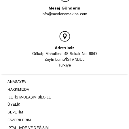
Mesaj Gönderin
info@mevlanamakina.com
Adresimiz
Gökalp Mahallesi. 48 Sokak No: 98/D
Zeytinburnu/İSTANBUL
Türkiye
ANASAYFA
HAKKIMIZDA
İLETIŞIM-ULAŞIM BILGILE
ÜYELIK
SEPETIM
FAVORILERIM
İPTAL, İADE VE DEĞIŞIM