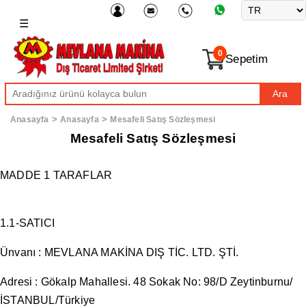
☰
0
Sepetim
Ara
>
>
Anasayfa
Anasayfa
Mesafeli Satış Sözleşmesi
Mesafeli Satış Sözleşmesi
MADDE 1 TARAFLAR
1.1-SATICI
Ünvanı : MEVLANA MAKİNA DIŞ TİC. LTD. ŞTİ.
Adresi : Gökalp Mahallesi. 48 Sokak No: 98/D Zeytinburnu/
İSTANBUL/Türkiye