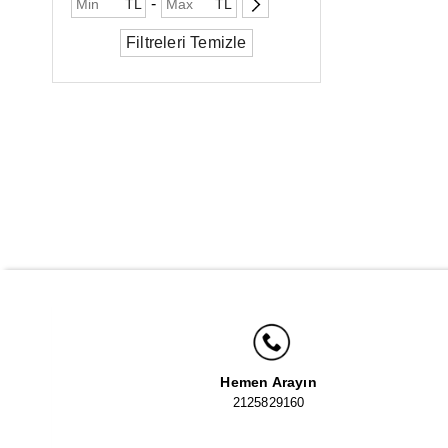
-
TL
TL
Filtreleri Temizle
Hemen Arayın
2125829160