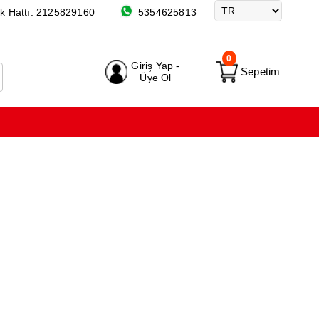
k Hattı:
2125829160
5354625813
0
Giriş Yap -
Sepetim
Üye Ol