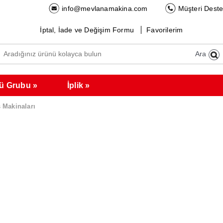
info@mevlanamakina.com
Müşteri Deste
İptal, İade ve Değişim Formu
Favorilerim
Ara
ü Grubu
İplik
 Makinaları