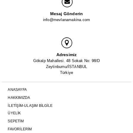
Mesaj Gönderin
info@mevlanamakina.com
Adresimiz
Gökalp Mahallesi. 48 Sokak No: 98/D
Zeytinburnu/İSTANBUL
Türkiye
ANASAYFA
HAKKIMIZDA
İLETIŞIM-ULAŞIM BILGILE
ÜYELIK
SEPETIM
FAVORILERIM