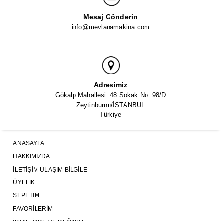
Mesaj Gönderin
info@mevlanamakina.com
Adresimiz
Gökalp Mahallesi. 48 Sokak No: 98/D
Zeytinburnu/İSTANBUL
Türkiye
ANASAYFA
HAKKIMIZDA
İLETIŞIM-ULAŞIM BILGILE
ÜYELIK
SEPETIM
FAVORILERIM