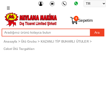
☰
0
Sepetim
Ara
>
>
>
Anasayfa
Ütü Grubu
KAZANLI TİP BUHARLI ÜTULER
Ceket Ütü Tezgahları