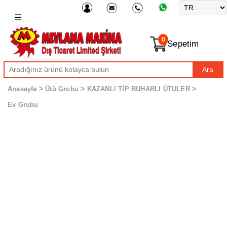
☰
0
Sepetim
Ara
>
>
>
Anasayfa
Ütü Grubu
KAZANLI TİP BUHARLI ÜTULER
Ev Grubu