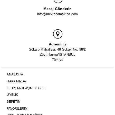
Mesaj Gönderin
info@mevlanamakina.com
Adresimiz
Gökalp Mahallesi. 48 Sokak No: 98/D
Zeytinburnu/İSTANBUL
Türkiye
ANASAYFA
HAKKIMIZDA
İLETIŞIM-ULAŞIM BILGILE
ÜYELIK
SEPETIM
FAVORILERIM